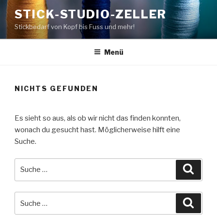
Zum
STICK-STUDIO-ZELLER
Inhalt
Stickbedarf von Kopf bis Fuss und mehr!
springen
Menü
NICHTS GEFUNDEN
Es sieht so aus, als ob wir nicht das finden konnten,
wonach du gesucht hast. Möglicherweise hilft eine
Suche.
Suche
Suche
nach:
Suche
Suche
nach: